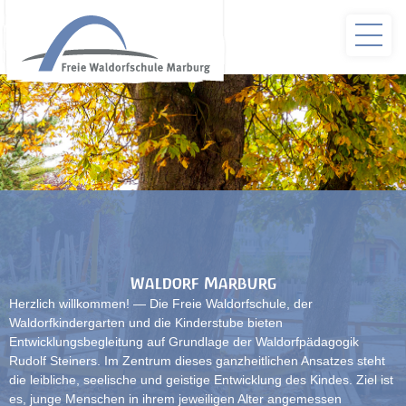
Waldorf Marburg
Herzlich willkommen! — Die Freie Waldorfschule, der
Waldorfkindergarten und die Kinderstube bieten
Entwicklungsbegleitung auf Grundlage der Waldorfpädagogik
Rudolf Steiners. Im Zentrum dieses ganzheitlichen Ansatzes steht
die leibliche, seelische und geistige Entwicklung des Kindes. Ziel ist
es, junge Menschen in ihrem jeweiligen Alter angemessen