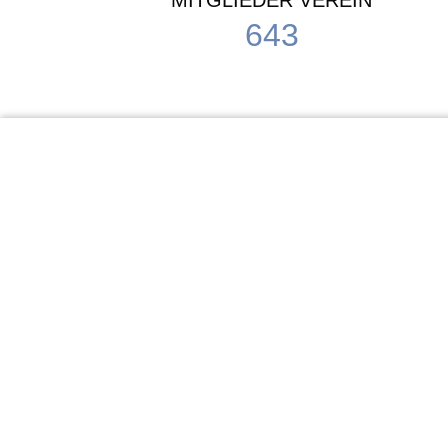
MITGLIEDER VEREIN
643
KiTa