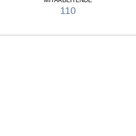
MITARBEITENDE
110
Schule