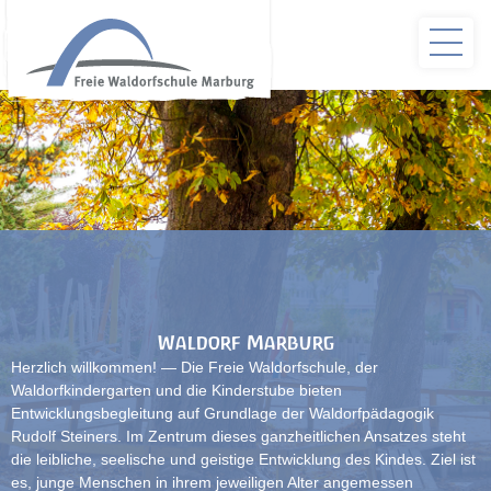
Waldorf Marburg
Herzlich willkommen! — Die Freie Waldorfschule, der
Waldorfkindergarten und die Kinderstube bieten
Entwicklungsbegleitung auf Grundlage der Waldorfpädagogik
Rudolf Steiners. Im Zentrum dieses ganzheitlichen Ansatzes steht
die leibliche, seelische und geistige Entwicklung des Kindes. Ziel ist
es, junge Menschen in ihrem jeweiligen Alter angemessen