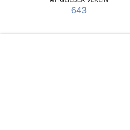
MITGLIEDER VEREIN
643
KiTa