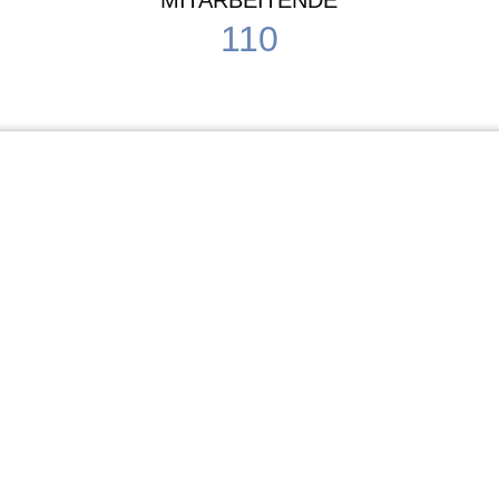
MITARBEITENDE
110
Schule