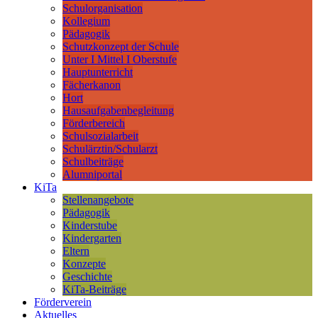
Schulorganisation
Kollegium
Pädagogik
Schutzkonzept der Schule
Unter I Mittel I Oberstufe
Hauptunterricht
Fächerkanon
Hort
Hausaufgabenbegleitung
Förderbereich
Schulsozialarbeit
Schulärztin/Schularzt
Schulbeiträge
Alumniportal
KiTa
Stellenangebote
Pädagogik
Kinderstube
Kindergarten
Eltern
Konzepte
Geschichte
KiTa-Beiträge
Förderverein
Aktuelles