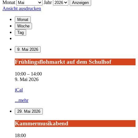
Monat
Jahr
Ansicht
ausdrucken
Monat
Woche
Tag
9. Mai 2026
Frühlingsflohmarkt
Frühlingsflohmarkt auf dem Schulhof
auf
dem
10:00
–
14:00
Schulhof
9. Mai 2026
iCal
...mehr
29. Mai 2026
Kammermusikabend
Kammermusikabend
18:00