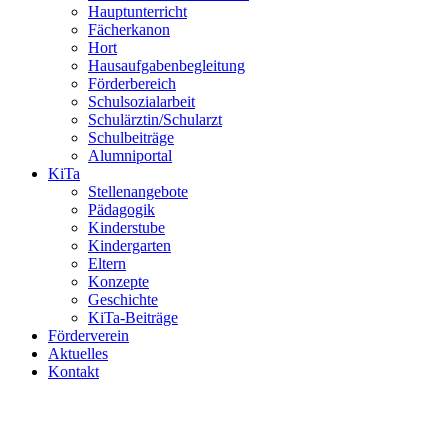
Hauptunterricht
Fächerkanon
Hort
Hausaufgabenbegleitung
Förderbereich
Schulsozialarbeit
Schulärztin/Schularzt
Schulbeiträge
Alumniportal
KiTa
Stellenangebote
Pädagogik
Kinderstube
Kindergarten
Eltern
Konzepte
Geschichte
KiTa-Beiträge
Förderverein
Aktuelles
Kontakt