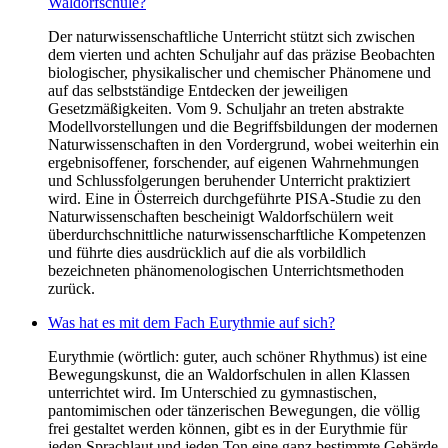
Waldorfschule?
Der naturwissenschaftliche Unterricht stützt sich zwischen
dem vierten und achten Schuljahr auf das präzise Beobachten
biologischer, physikalischer und chemischer Phänomene und
auf das selbstständige Entdecken der jeweiligen
Gesetzmäßigkeiten. Vom 9. Schuljahr an treten abstrakte
Modellvorstellungen und die Begriffsbildungen der modernen
Naturwissenschaften in den Vordergrund, wobei weiterhin ein
ergebnisoffener, forschender, auf eigenen Wahrnehmungen
und Schlussfolgerungen beruhender Unterricht praktiziert
wird. Eine in Österreich durchgeführte PISA-Studie zu den
Naturwissenschaften bescheinigt Waldorfschülern weit
überdurchschnittliche naturwissenscharftliche Kompetenzen
und führte dies ausdrücklich auf die als vorbildlich
bezeichneten phänomenologischen Unterrichtsmethoden
zurück.
Was hat es mit dem Fach Eurythmie auf sich?
Eurythmie (wörtlich: guter, auch schöner Rhythmus) ist eine
Bewegungskunst, die an Waldorfschulen in allen Klassen
unterrichtet wird. Im Unterschied zu gymnastischen,
pantomimischen oder tänzerischen Bewegungen, die völlig
frei gestaltet werden können, gibt es in der Eurythmie für
jeden Sprachlaut und jeden Ton eine ganz bestimmte Gebärde