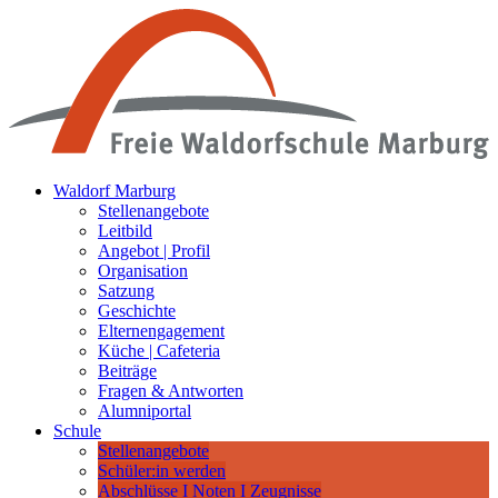
Waldorf Marburg
Stellenangebote
Leitbild
Angebot | Profil
Organisation
Satzung
Geschichte
Elternengagement
Küche | Cafeteria
Beiträge
Fragen & Antworten
Alumniportal
Schule
Stellenangebote
Schüler:in werden
Abschlüsse I Noten I Zeugnisse