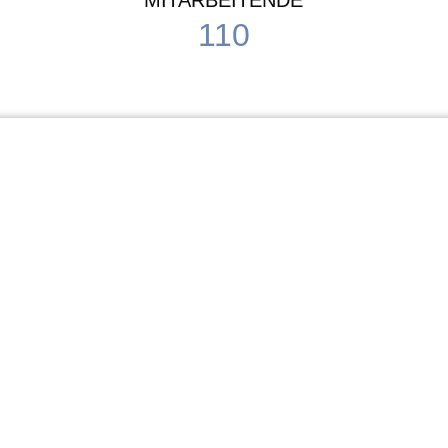
MITARBEITENDE
110
Schule