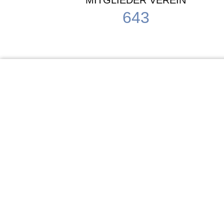
MITGLIEDER VEREIN
643
KiTa